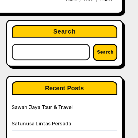
Search
Search
Recent Posts
Sawah Jaya Tour & Travel
Satunusa Lintas Persada