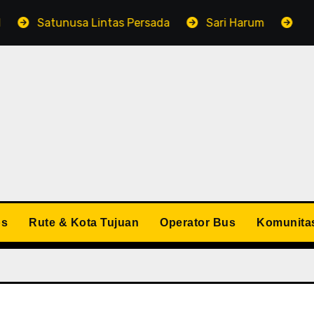
atunusa Lintas Persada
Sari Harum
Sarwonadh
ps
Rute & Kota Tujuan
Operator Bus
Komunita