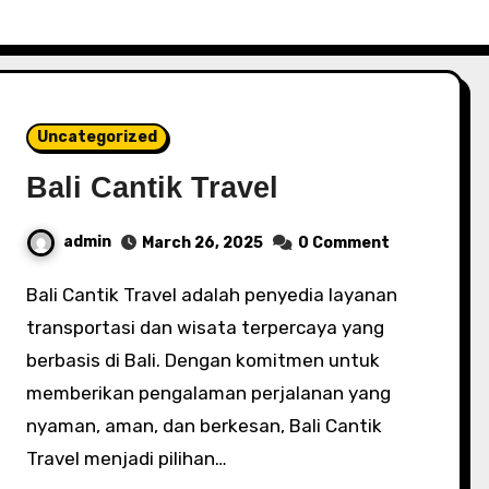
Uncategorized
Bali Cantik Travel
admin
March 26, 2025
0 Comment
Bali Cantik Travel adalah penyedia layanan
transportasi dan wisata terpercaya yang
berbasis di Bali. Dengan komitmen untuk
memberikan pengalaman perjalanan yang
nyaman, aman, dan berkesan, Bali Cantik
Travel menjadi pilihan…