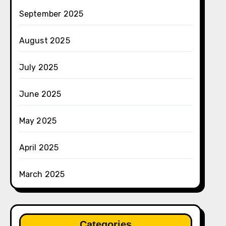
September 2025
August 2025
July 2025
June 2025
May 2025
April 2025
March 2025
Categories