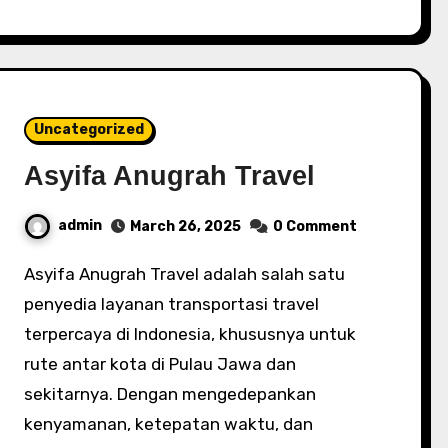
Uncategorized
Asyifa Anugrah Travel
admin
March 26, 2025
0 Comment
Asyifa Anugrah Travel adalah salah satu
penyedia layanan transportasi travel
terpercaya di Indonesia, khususnya untuk
rute antar kota di Pulau Jawa dan
sekitarnya. Dengan mengedepankan
kenyamanan, ketepatan waktu, dan