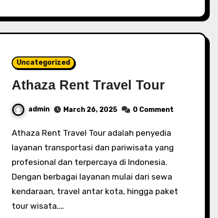
Uncategorized
Athaza Rent Travel Tour
admin
March 26, 2025
0 Comment
Athaza Rent Travel Tour adalah penyedia
layanan transportasi dan pariwisata yang
profesional dan terpercaya di Indonesia.
Dengan berbagai layanan mulai dari sewa
kendaraan, travel antar kota, hingga paket
tour wisata,…