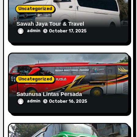
o
Uncategorized
n
Sawah Jaya Tour & Travel
admin
October 17, 2025
Uncategorized
Satunusa Lintas Persada
admin
October 16, 2025