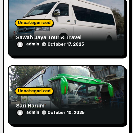
i
o
Uncategorized
n
Sawah Jaya Tour & Travel
admin
October 17, 2025
Uncategorized
Sari Harum
admin
October 10, 2025