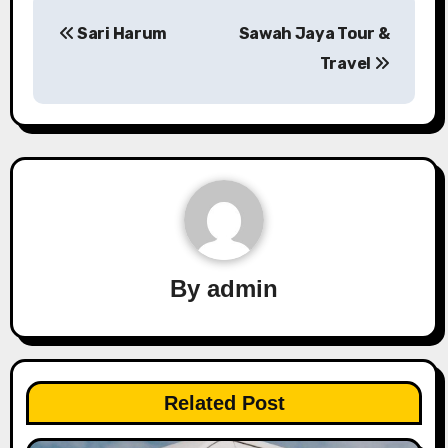
P
Sari Harum
Sawah Jaya Tour &
o
Travel
s
t
n
a
v
By
admin
i
g
a
Related Post
t