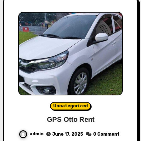
Uncategorized
GPS Otto Rent
admin
June 17, 2025
0 Comment