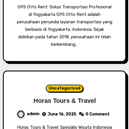
GPS Otto Rent: Solusi Transportasi Profesional
di Yogyakarta GPS Otto Rent adalah
perusahaan penyedia layanan transportasi yang
berbasis di Yogyakarta, Indonesia. Sejak
didirikan pada tahun 2018, perusahaan ini telah
berkembang…
Uncategorized
Horas Tours & Travel
admin
June 16, 2025
0 Comment
Horas Tours & Travel: Spesialis Wisata Indonesia