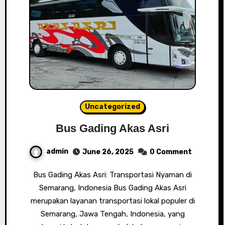
Uncategorized
Bus Gading Akas Asri
admin
June 26, 2025
0 Comment
Bus Gading Akas Asri: Transportasi Nyaman di
Semarang, Indonesia Bus Gading Akas Asri
merupakan layanan transportasi lokal populer di
Semarang, Jawa Tengah, Indonesia, yang