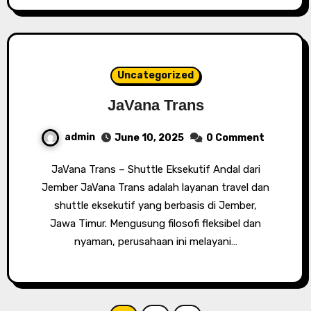
Uncategorized
JaVana Trans
admin
June 10, 2025
0 Comment
JaVana Trans – Shuttle Eksekutif Andal dari
Jember JaVana Trans adalah layanan travel dan
shuttle eksekutif yang berbasis di Jember,
Jawa Timur. Mengusung filosofi fleksibel dan
nyaman, perusahaan ini melayani…