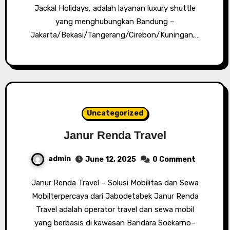
Jackal Holidays, adalah layanan luxury shuttle
yang menghubungkan Bandung –
Jakarta/Bekasi/Tangerang/Cirebon/Kuningan,…
Uncategorized
Janur Renda Travel
admin
June 12, 2025
0 Comment
Janur Renda Travel – Solusi Mobilitas dan Sewa
Mobilterpercaya dari Jabodetabek Janur Renda
Travel adalah operator travel dan sewa mobil
yang berbasis di kawasan Bandara Soekarno–