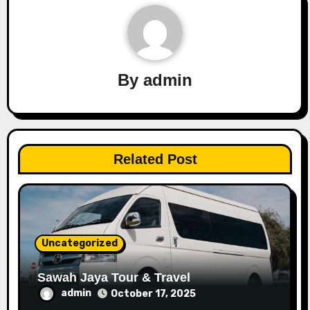
n
a
v
By
admin
i
g
a
Related Post
t
i
o
Uncategorized
n
Sawah Jaya Tour & Travel
admin
October 17, 2025