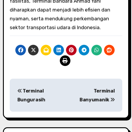
fasilitas, Terminal Bandara Ahmad Yani
diharapkan dapat menjadi lebih efisien dan
nyaman, serta mendukung perkembangan
sektor transportasi udara di Indonesia.
P
Terminal
Terminal
o
Bungurasih
Banyumanik
s
t